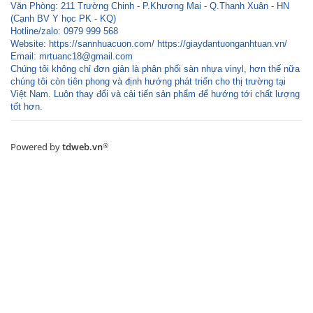
Văn Phòng: 211 Trường Chinh - P.Khương Mai - Q.Thanh Xuân - HN
(Cạnh BV Y học PK - KQ)
Hotline/zalo: 0979 999 568
Website: https://sannhuacuon.com/ https://giaydantuonganhtuan.vn/
Email:
mrtuanc18@gmail.com
Chúng tôi không chỉ đơn giản là phân phối sàn nhựa vinyl, hơn thế nữa
chúng tôi còn tiên phong và định hướng phát triển cho thị trường tại
Việt Nam. Luôn thay đổi và cải tiến sản phẩm để hướng tới chất lượng
tốt hơn.
Powered by
tdweb.vn
®