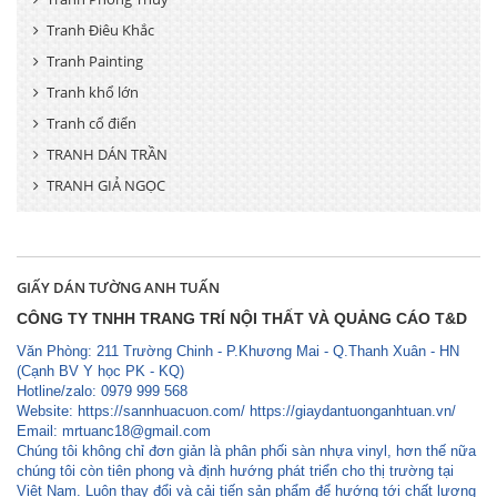
Tranh Điêu Khắc
Tranh Painting
Tranh khổ lớn
Tranh cổ điển
TRANH DÁN TRẦN
TRANH GIẢ NGỌC
GIẤY DÁN TƯỜNG ANH TUẤN
CÔNG TY TNHH TRANG TRÍ NỘI THẤT VÀ QUẢNG CÁO T&D
Văn Phòng: 211 Trường Chinh - P.Khương Mai - Q.Thanh Xuân - HN
(Cạnh BV Y học PK - KQ)
Hotline/zalo: 0979 999 568
Website: https://sannhuacuon.com/ https://giaydantuonganhtuan.vn/
Email:
mrtuanc18@gmail.com
Chúng tôi không chỉ đơn giản là phân phối sàn nhựa vinyl, hơn thế nữa
chúng tôi còn tiên phong và định hướng phát triển cho thị trường tại
Việt Nam. Luôn thay đổi và cải tiến sản phẩm để hướng tới chất lượng