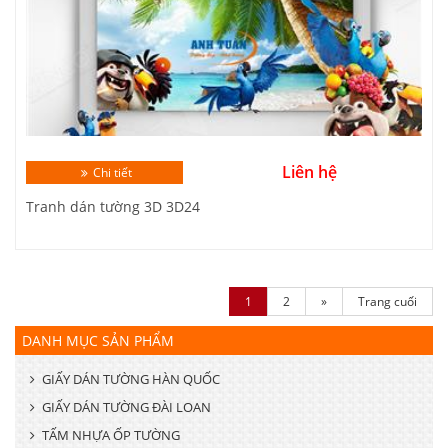
Liên hệ
Chi tiết
Tranh dán tường 3D 3D24
1
2
»
Trang cuối
DANH MỤC SẢN PHẨM
GIẤY DÁN TƯỜNG HÀN QUỐC
GIẤY DÁN TƯỜNG ĐÀI LOAN
TẤM NHỰA ỐP TƯỜNG