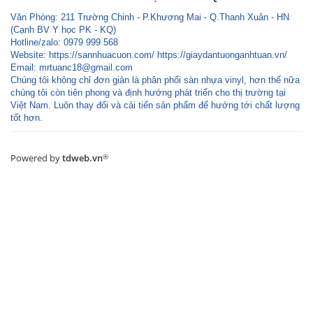
Văn Phòng: 211 Trường Chinh - P.Khương Mai - Q.Thanh Xuân - HN
(Cạnh BV Y học PK - KQ)
Hotline/zalo: 0979 999 568
Website: https://sannhuacuon.com/ https://giaydantuonganhtuan.vn/
Email:
mrtuanc18@gmail.com
Chúng tôi không chỉ đơn giản là phân phối sàn nhựa vinyl, hơn thế nữa
chúng tôi còn tiên phong và định hướng phát triển cho thị trường tại
Việt Nam. Luôn thay đổi và cải tiến sản phẩm để hướng tới chất lượng
tốt hơn.
Powered by
tdweb.vn
®