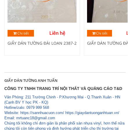
Liên hệ
L
Chi tiết
Chi tiết
GIẤY DÁN TƯỜNG ĐÀI LOAN 2387-2
GIẤY DÁN TƯỜNG ĐÀI
GIẤY DÁN TƯỜNG ANH TUẤN
CÔNG TY TNHH TRANG TRÍ NỘI THẤT VÀ QUẢNG CÁO T&D
Văn Phòng: 211 Trường Chinh - P.Khương Mai - Q.Thanh Xuân - HN
(Cạnh BV Y học PK - KQ)
Hotline/zalo: 0979 999 568
Website: https://sannhuacuon.com/ https://giaydantuonganhtuan.vn/
Email:
mrtuanc18@gmail.com
Chúng tôi không chỉ đơn giản là phân phối sàn nhựa vinyl, hơn thế nữa
chúng tôi còn tiên phong và định hướng phát triển cho thị trường tại