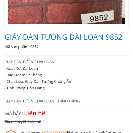
GIẤY DÁN TƯỜNG ĐÀI LOAN 9852
Mã sản phẩm:
9852
GIẤY DÁN TƯỜNG ĐÀI LOAN
- Xuất Xứ: Đài Loan
- Bảo Hành: 12 Tháng
- Chất Liệu: Giấy Dán Tường Chống Ẩm
- Tình Trạng: Còn Hàng
GIẤY DÁN TƯỜNG ĐÀI LOAN CHÍNH HÃNG
Liên hệ
Giá bán:
Giá niêm yết: Liên hệ
Vui lòng gọi
0979 999 568
để được tư vấn sản phẩm, mua