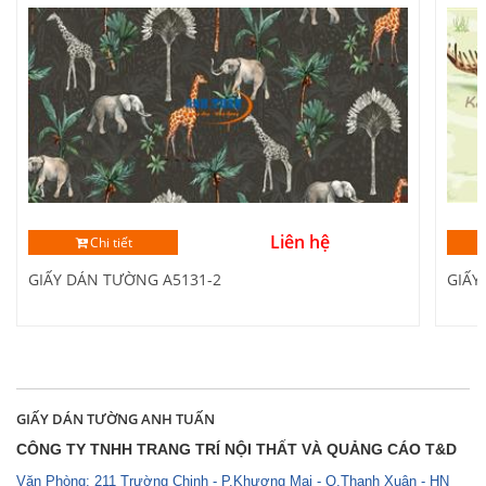
Liên hệ
Chi tiết
GIẤY DÁN TƯỜNG A5131-2
GIẤY
GIẤY DÁN TƯỜNG ANH TUẤN
CÔNG TY TNHH TRANG TRÍ NỘI THẤT VÀ QUẢNG CÁO T&D
Văn Phòng: 211 Trường Chinh - P.Khương Mai - Q.Thanh Xuân - HN