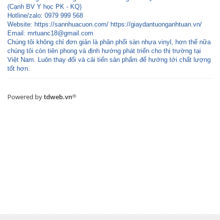
(Cạnh BV Y học PK - KQ)
Hotline/zalo: 0979 999 568
Website: https://sannhuacuon.com/ https://giaydantuonganhtuan.vn/
Email:
mrtuanc18@gmail.com
Chúng tôi không chỉ đơn giản là phân phối sàn nhựa vinyl, hơn thế nữa
chúng tôi còn tiên phong và định hướng phát triển cho thị trường tại
Việt Nam. Luôn thay đổi và cải tiến sản phẩm để hướng tới chất lượng
tốt hơn.
Powered by
tdweb.vn
®