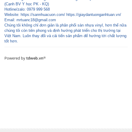
(Cạnh BV Y học PK - KQ)
Hotline/zalo: 0979 999 568
Website: https://sannhuacuon.com/ https://giaydantuonganhtuan.vn/
Email:
mrtuanc18@gmail.com
Chúng tôi không chỉ đơn giản là phân phối sàn nhựa vinyl, hơn thế nữa
chúng tôi còn tiên phong và định hướng phát triển cho thị trường tại
Việt Nam. Luôn thay đổi và cải tiến sản phẩm để hướng tới chất lượng
tốt hơn.
Powered by
tdweb.vn
®