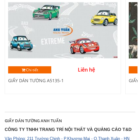
Liên hệ
Chi tiết
GIẤY DÁN TƯỜNG A5135-1
GIẤY
GIẤY DÁN TƯỜNG ANH TUẤN
CÔNG TY TNHH TRANG TRÍ NỘI THẤT VÀ QUẢNG CÁO T&D
Văn Phòng: 211 Trường Chinh - P.Khương Mai - Q.Thanh Xuân - HN