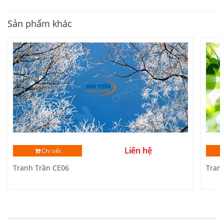
Sản phẩm khác
Liên hệ
Chi tiết
Tranh Trần CE06
Tran