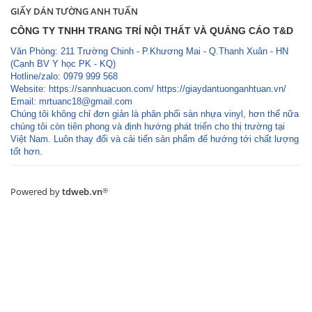
GIẤY DÁN TƯỜNG ANH TUẤN
CÔNG TY TNHH TRANG TRÍ NỘI THẤT VÀ QUẢNG CÁO T&D
Văn Phòng: 211 Trường Chinh - P.Khương Mai - Q.Thanh Xuân - HN
(Cạnh BV Y học PK - KQ)
Hotline/zalo: 0979 999 568
Website: https://sannhuacuon.com/ https://giaydantuonganhtuan.vn/
Email:
mrtuanc18@gmail.com
Chúng tôi không chỉ đơn giản là phân phối sàn nhựa vinyl, hơn thế nữa
chúng tôi còn tiên phong và định hướng phát triển cho thị trường tại
Việt Nam. Luôn thay đổi và cải tiến sản phẩm để hướng tới chất lượng
tốt hơn.
Powered by
tdweb.vn
®