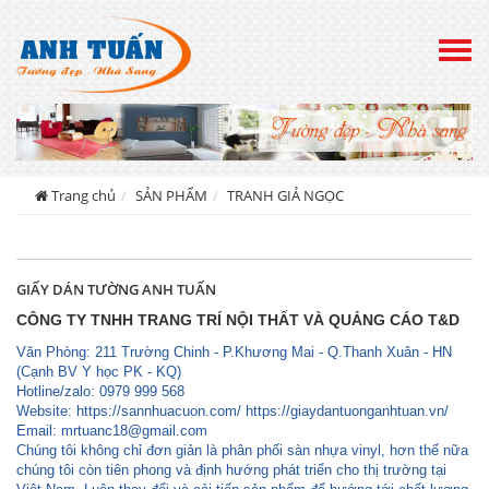
Togg
navig
Trang chủ
SẢN PHẨM
TRANH GIẢ NGỌC
GIẤY DÁN TƯỜNG ANH TUẤN
CÔNG TY TNHH TRANG TRÍ NỘI THẤT VÀ QUẢNG CÁO T&D
Văn Phòng: 211 Trường Chinh - P.Khương Mai - Q.Thanh Xuân - HN
(Cạnh BV Y học PK - KQ)
Hotline/zalo: 0979 999 568
Website: https://sannhuacuon.com/ https://giaydantuonganhtuan.vn/
Email:
mrtuanc18@gmail.com
Chúng tôi không chỉ đơn giản là phân phối sàn nhựa vinyl, hơn thế nữa
chúng tôi còn tiên phong và định hướng phát triển cho thị trường tại