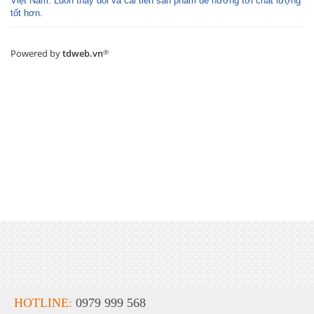
Việt Nam. Luôn thay đổi và cải tiến sản phẩm để hướng tới chất lượng
tốt hơn.
Powered by
tdweb.vn
®
HOTLINE:
0979 999 568