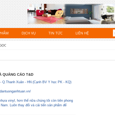
PHẨM
DỊCH VỤ
TIN TỨC
LIÊN HỆ
NGỌC
VÀ QUẢNG CÁO T&D
 - Q.Thanh Xuân - HN (Cạnh BV Y học PK - KQ)
ydantuonganhtuan.vn/
nhựa vinyl, hơn thế nữa chúng tôi còn tiên phong
ệt Nam. Luôn thay đổi và cải tiến sản phẩm để