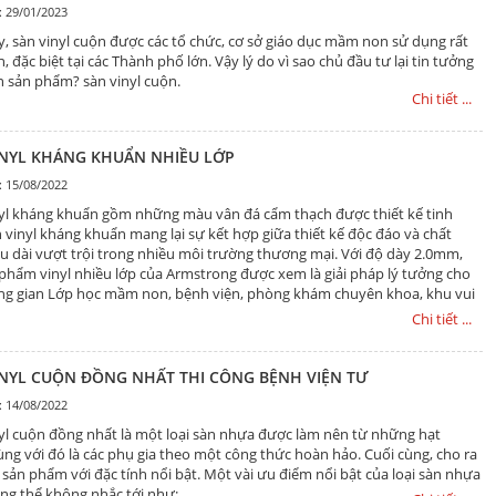
: 29/01/2023
y, sàn vinyl cuộn được các tổ chức, cơ sở giáo dục mầm non sử dụng rất
, đặc biệt tại các Thành phố lớn. Vậy lý do vì sao chủ đầu tư lại tin tưởng
n sản phẩm? sàn vinyl cuộn.
Chi tiết ...
INYL KHÁNG KHUẨN NHIỀU LỚP
: 15/08/2022
yl kháng khuẩn gồm những màu vân đá cẩm thạch được thiết kế tinh
n vinyl kháng khuẩn mang lại sự kết hợp giữa thiết kế độc đáo và chất
âu dài vượt trội trong nhiều môi trường thương mại. Với độ dày 2.0mm,
 phẩm vinyl nhiều lớp của Armstrong được xem là giải pháp lý tưởng cho
ng gian Lớp học mầm non, bệnh viện, phòng khám chuyên khoa, khu vui
Chi tiết ...
INYL CUỘN ĐỒNG NHẤT THI CÔNG BỆNH VIỆN TƯ
: 14/08/2022
yl cuộn đồng nhất là một loại sàn nhựa được làm nên từ những hạt
ùng với đó là các phụ gia theo một công thức hoàn hảo. Cuối cùng, cho ra
 sản phẩm với đặc tính nổi bật. Một vài ưu điểm nổi bật của loại sàn nhựa
ng thể không nhắc tới như: