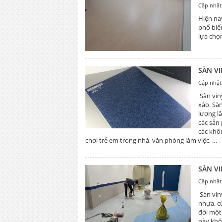
Cập nhật
Hiện na
phổ biến
lựa chọ
SÀN V
Cập nhật
Sàn vin
xảo. Sà
lượng l
các sản
các khô
chơi trẻ em trong nhà, văn phòng làm việc, …
SÀN V
Cập nhật
Sàn vin
nhựa, c
đời một
này khô