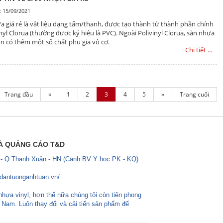
: 15/09/2021
a giá rẻ là vật liệu dạng tấm/thanh, được tạo thành từ thành phần chính
inyl Clorua (thường được ký hiệu là PVC). Ngoài Polivinyl Clorua, sàn nhựa
còn có thêm một số chất phụ gia vô cơ.
Chi tiết ...
Trang đầu
«
1
2
3
4
5
»
Trang cuối
VÀ QUẢNG CÁO T&D
 - Q.Thanh Xuân - HN (Cạnh BV Y học PK - KQ)
ydantuonganhtuan.vn/
nhựa vinyl, hơn thế nữa chúng tôi còn tiên phong
ệt Nam. Luôn thay đổi và cải tiến sản phẩm để