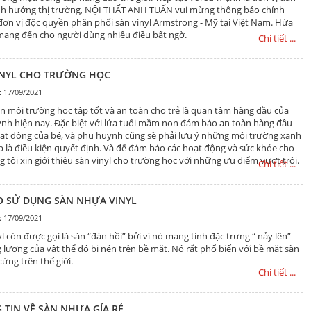
ịnh hướng thị trường, NỘI THẤT ANH TUẤN vui mừng thông báo chính
 đơn vị độc quyền phân phối sàn vinyl Armstrong - Mỹ tại Việt Nam. Hứa
mang đến cho người dùng nhiều điều bất ngờ.
Chi tiết ...
INYL CHO TRƯỜNG HỌC
: 17/09/2021
n môi trường học tập tốt và an toàn cho trẻ là quan tâm hàng đầu của
nh hiện nay. Đặc biệt với lứa tuổi mầm non đảm bảo an toàn hàng đầu
ạt động của bé, và phụ huynh cũng sẽ phải lưu ý những môi trường xanh
p là điều kiện quyết định. Và để đảm bảo các hoạt động và sức khỏe cho
 tôi xin giới thiệu sàn vinyl cho trường học với những ưu điểm vượt trội.
Chi tiết ...
AO SỬ DỤNG SÀN NHỰA VINYL
: 17/09/2021
l còn được gọi là sàn “đàn hồi” bởi vì nó mang tính đặc trưng “ nảy lên”
g lượng của vật thể đó bị nén trên bề mặt. Nó rất phổ biến với bề mặt sàn
cứng trên thế giới.
Chi tiết ...
 TIN VỀ SÀN NHỰA GÍA RẺ