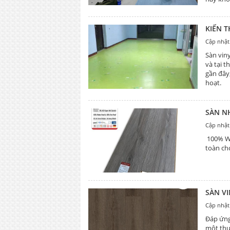
KIẾN 
Cập nhật
Sàn viny
và tại 
gần đây
hoạt.
SÀN N
Cập nhật
100% Wa
toàn ch
SÀN V
Cập nhật
Đáp ứng
một thư