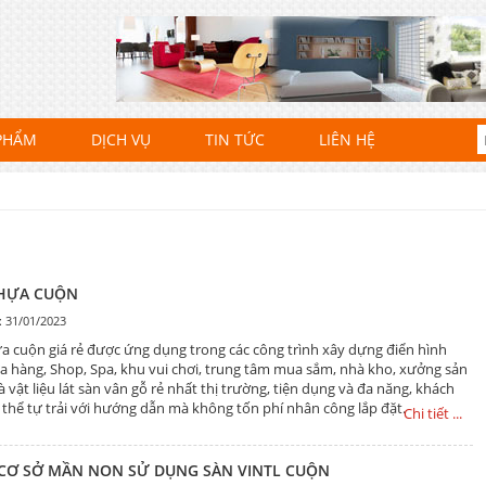
PHẨM
DỊCH VỤ
TIN TỨC
LIÊN HỆ
HỰA CUỘN
: 31/01/2023
a cuộn giá rẻ được ứng dụng trong các công trình xây dựng điển hình
a hàng, Shop, Spa, khu vui chơi, trung tâm mua sắm, nhà kho, xưởng sản
Là vật liệu lát sàn vân gỗ rẻ nhất thị trường, tiện dụng và đa năng, khách
 thể tự trải với hướng dẫn mà không tốn phí nhân công lắp đặt.
Chi tiết ...
 CƠ SỞ MẦN NON SỬ DỤNG SÀN VINTL CUỘN