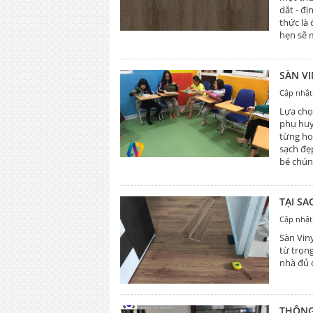
dắt - đ
thức là
hẹn sẽ 
SÀN V
Cập nhật
Lựa chọ
phụ huy
từng ho
sạch đẹ
bé chúng
TẠI S
Cập nhật
Sàn Viny
từ trọn
nhà đủ 
THÔNG