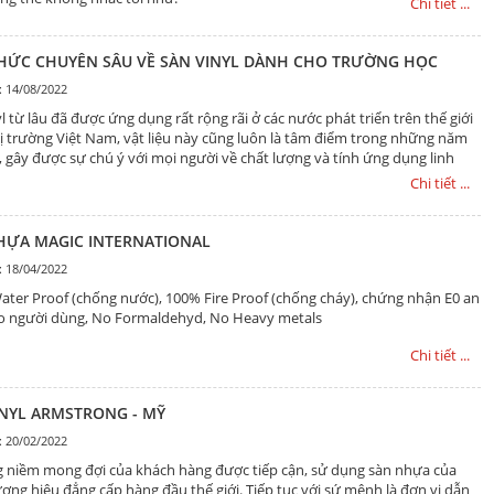
Chi tiết ...
THỨC CHUYÊN SÂU VỀ SÀN VINYL DÀNH CHO TRƯỜNG HỌC
: 14/08/2022
l từ lâu đã được ứng dụng rất rộng rãi ở các nước phát triển trên thế giới
thị trường Việt Nam, vật liệu này cũng luôn là tâm điểm trong những năm
, gây được sự chú ý với mọi người về chất lượng và tính ứng dụng linh
Chi tiết ...
HỰA MAGIC INTERNATIONAL
: 18/04/2022
ter Proof (chống nước), 100% Fire Proof (chống cháy), chứng nhận E0 an
o người dùng, No Formaldehyd, No Heavy metals
Chi tiết ...
INYL ARMSTRONG - MỸ
: 20/02/2022
 niềm mong đợi của khách hàng được tiếp cận, sử dụng sàn nhựa của
ơng hiệu đẳng cấp hàng đầu thế giới. Tiếp tục với sứ mệnh là đơn vị dẫn