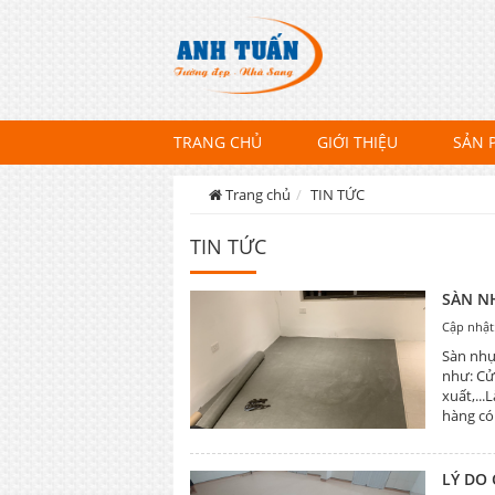
TRANG CHỦ
GIỚI THIỆU
SẢN 
Trang chủ
TIN TỨC
TIN TỨC
SÀN N
Cập nhật
Sàn nhự
như: Cử
xuất,...
hàng có
LÝ DO